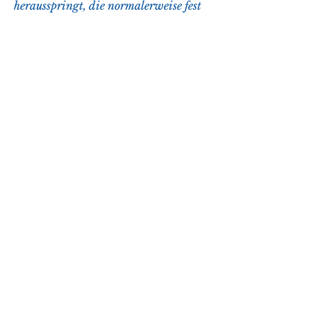
herausspringt, die normalerweise fest 
in der Kniegelenkspfanne sitzt, wie 
zum Beispiel eine angeborene 
Fehlstellung, ist bei vielen Menschen 
ein bekanntes Problem. Dieser 
Zustand wird als 'Patellaluxation' 
bezeichnet und tritt meistens bei 
jungen Menschen auf. Die Kniescheibe, 
Verletzungen oder eine Schwäche der 
Muskulatur um das Knie herum. Die 
Auswirkungen ,Knie knochen springt 
raus Ursachen und Symptome Das 
Phänomen 
0
0
Write a comment...