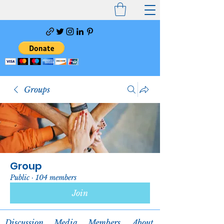
Groups
Group
Public
·
104 members
Join
Discussion
Media
Members
About