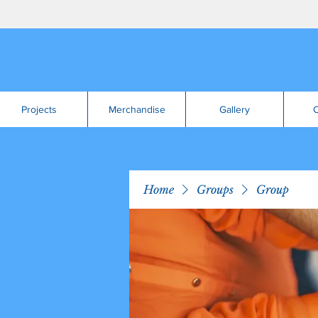
Projects
Merchandise
Gallery
C
Home
Groups
Group