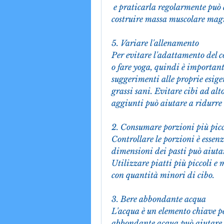
 e praticarla regolarmente può aiutare a bruciare calorie in eccesso e a 
costruire massa muscolare mag
5. Variare l'allenamento
Per evitare l'adattamento del c
o fare yoga, quindi è importante
suggerimenti alle proprie esigen
grassi sani. Evitare cibi ad alto
aggiunti può aiutare a ridurre l
2. Consumare porzioni più picc
Controllare le porzioni è essenz
dimensioni dei pasti può aiutar
Utilizzare piatti più piccoli e
con quantità minori di cibo.
3. Bere abbondante acqua
L'acqua è un elemento chiave per
abbondante acqua può aiutare a r