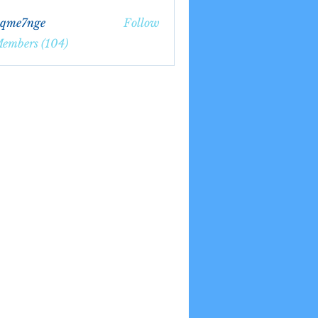
bqme7nge
Follow
7nge
Members (104)