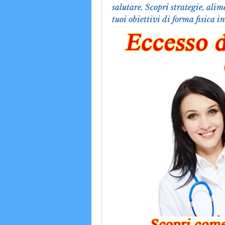
salutare. Scopri strategie, alim
tuoi obiettivi di forma fisica i