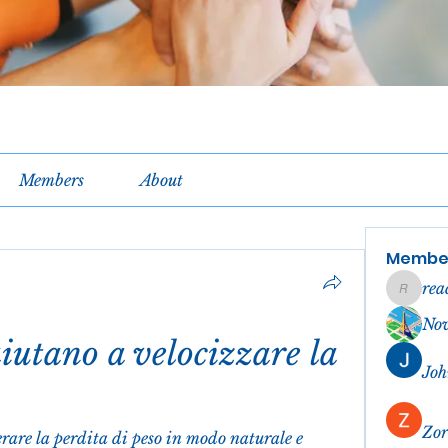
Members
About
Membe
rea
reachel
No
utano a velocizzare la 
Joh
Zor
erare la perdita di peso in modo naturale e 