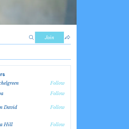
Join
rs
chelgreen
Follow
green
va
Follow
n David
Follow
a Hill
Follow