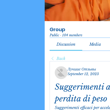
Group
Public
·
104 members
Discussion
Media
Back
Лучшие Отзывы
September 12, 2023
Suggerimenti ai
perdita di peso
Suggerimenti efficaci per accel