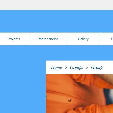
Projects
Merchandise
Gallery
C
Home
Groups
Group