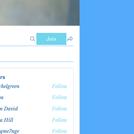
Join
rs
chelgreen
Follow
green
va
Follow
n David
Follow
a Hill
Follow
bqme7nge
Follow