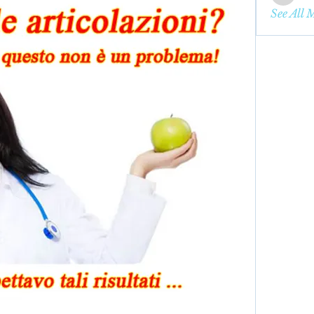
enbqme
See All 