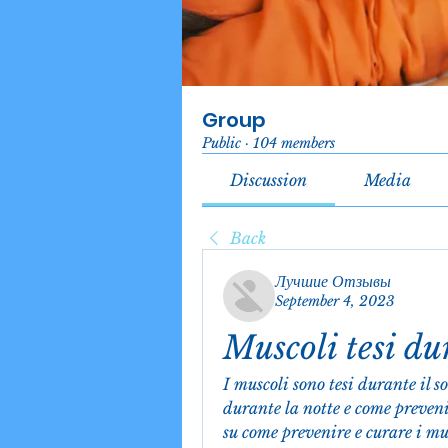
Group
Public
·
104 members
Discussion
Media
Back
Лучшие Отзывы
September 4, 2023
Muscoli tesi du
I muscoli sono tesi durante il s
durante la notte e come preven
su come prevenire e curare i mus