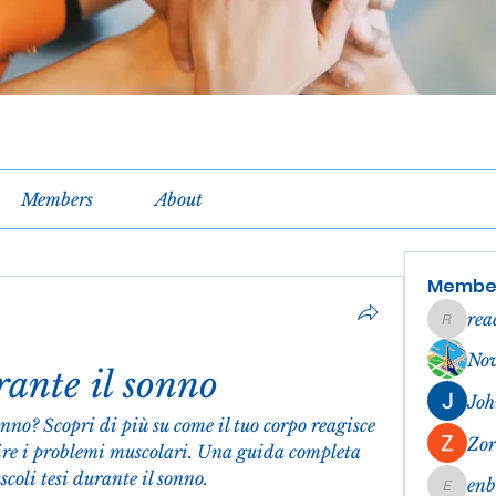
Members
About
Membe
rea
reachel
No
rante il sonno
Joh
onno? Scopri di più su come il tuo corpo reagisce 
Zor
ire i problemi muscolari. Una guida completa 
coli tesi durante il sonno.
en