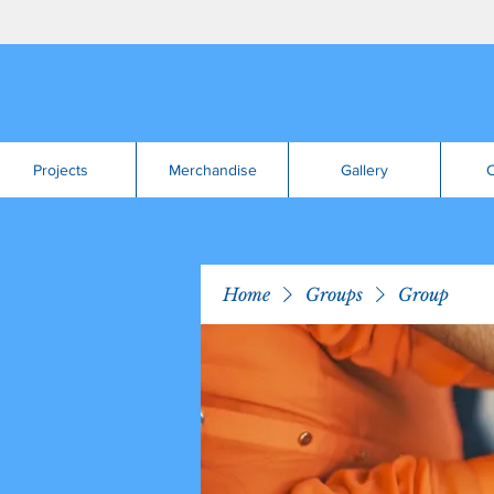
Projects
Merchandise
Gallery
C
Home
Groups
Group