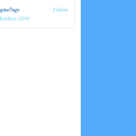
bqme7nge
Follow
7nge
Members (104)