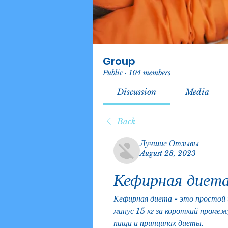
Group
Public
·
104 members
Discussion
Media
Back
Лучшие Отзывы
August 28, 2023
Кефирная диета
Кефирная диета - это простой 
минус 15 кг за короткий промеж
пищи и принципах диеты.