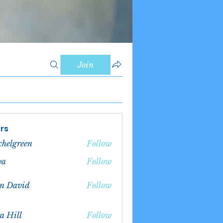
Join
rs
chelgreen
Follow
green
va
Follow
n David
Follow
a Hill
Follow