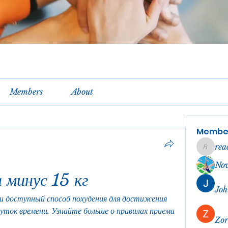
Members
About
Membe
rea
reachel
No
 минус 15 кг
Joh
и доступный способ похудения для достижения 
уток времени. Узнайте больше о правилах приема 
Zor