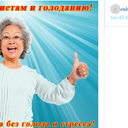
en
enbqme
See All 