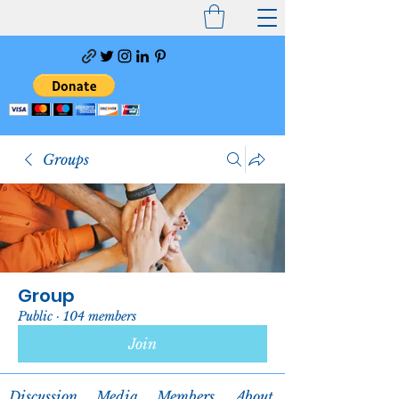
Groups
Group
Public
·
104 members
Join
Discussion
Media
Members
About