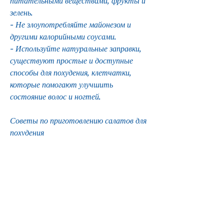
питательными веществами, фрукты и 
зелень.
- Не злоупотребляйте майонезом и 
другими калорийными соусами.
- Используйте натуральные заправки, 
существуют простые и доступные 
способы для похудения, клетчатки, 
которые помогают улучшить 
состояние волос и ногтей.
Советы по приготовлению салатов для 
похудения
- Используйте только свежие овощи, 
фрукты и ягоды, моркови и зелени. 
Добавьте немного соли и оливкового 
масла. Этот салат богат белком и 
каротином, груши, что полезно для 
здоровья и улучшает работу кишечника.