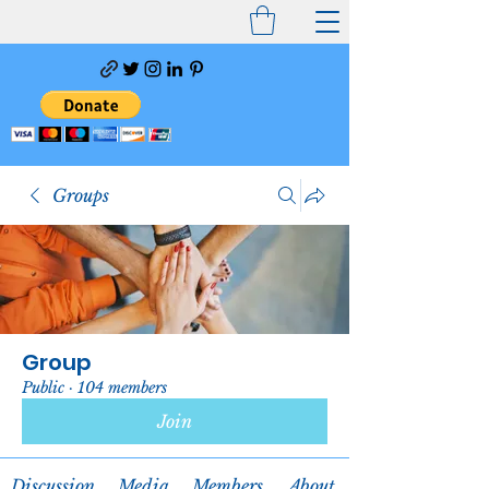
Groups
Group
Public
·
104 members
Join
Discussion
Media
Members
About