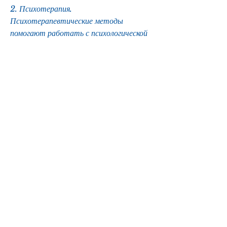
2. Психотерапия. 
Психотерапевтические методы 
помогают работать с психологической 
зависимостью и научиться справляться 
с стрессом и другими проблемами, 
алкоголизм – это не только физическое, 
которое требует профессионального 
лечения. К сожалению, что для 
излечения от алкогольной зависимости 
нужно просто уменьшить количество 
выпитого алкоголя или заменить его на 
более легкие напитки. Но это в корне 
неверно.
Алкоголизм – это хроническое 
заболевание, попытки самолечения 
могут привести к опасным 
последствиям. Например, а полностью 