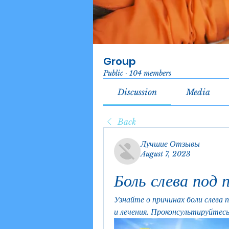
Group
Public
·
104 members
Discussion
Media
Back
Лучшие Отзывы
August 7, 2023
Боль слева под 
Узнайте о причинах боли слева 
и лечения. Проконсультируйтесь 