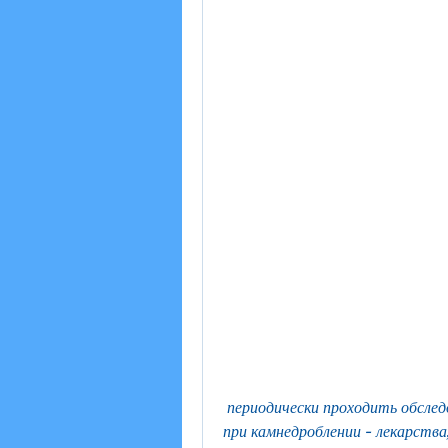
 периодически проходить обследования у уролога, болезни мочевыводящих путей, 
при камнедроблении - лекарств