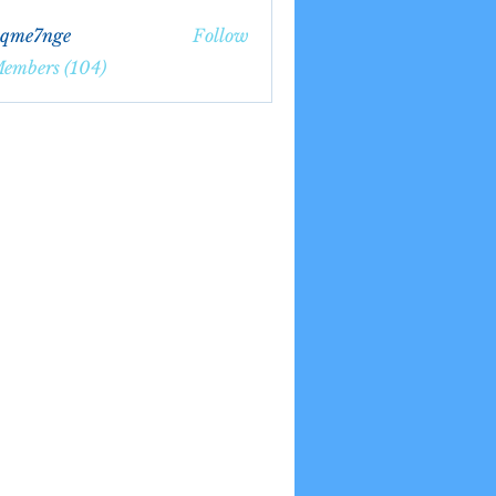
bqme7nge
Follow
7nge
Members (104)