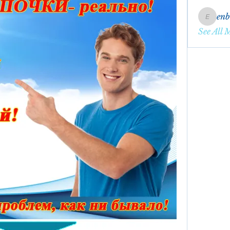
en
enbqme
See All 