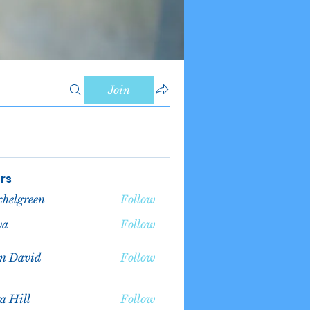
Join
rs
chelgreen
Follow
green
va
Follow
n David
Follow
a Hill
Follow