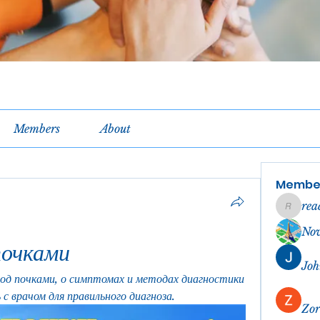
Members
About
Membe
rea
reachel
No
почками
Joh
под почками, о симптомах и методах диагностики 
с врачом для правильного диагноза.
Zor