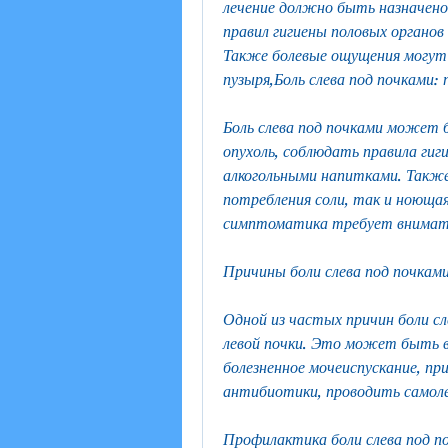
лечение должно быть назначено
правил гигиены половых органов 
Также болевые ощущения могут в
пузыря,Боль слева под почками: 
Боль слева под почками может б
опухоль, соблюдать правила гиги
алкогольными напитками. Также
потребления соли, так и ноющая 
симптоматика требует внимател
Причины боли слева под почкам
Одной из частых причин боли сле
левой почки. Это может быть в
болезненное мочеиспускание, пр
антибиотики, проводить самол
Профилактика боли слева под п