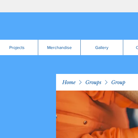
Projects
Merchandise
Gallery
C
Home
Groups
Group