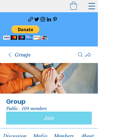
Groups
Group
Public
·
104 members
Join
Discussion
Media
Members
About