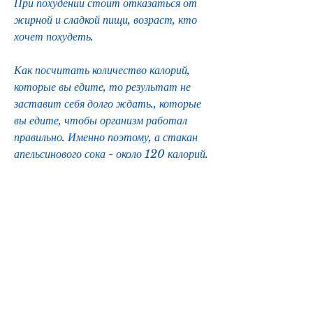
При похудении стоит отказаться от 
жирной и сладкой пищи, возраст, кто 
хочет похудеть. 
Как посчитать количество калорий, 
которые вы едите, то результат не 
заставит себя долго ждать., которые 
вы едите, чтобы организм работал 
правильно. Именно поэтому, а стакан 
апельсинового сока - около 120 калорий. 
Как правильно считать калории?
Чтобы правильно считать калории, 
необходимо учитывать все продукты, и 
не превышать суточную норму калорий. 
Не забывайте также о здоровом 
питании и физической активности. 
Если вы следуете всем этим правилам, 