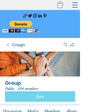
Groups
Group
Public
·
104 members
Join
Discussion
Media
Members
About