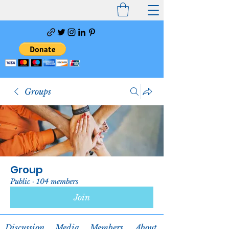
Groups
Group
Public
·
104 members
Join
Discussion
Media
Members
About