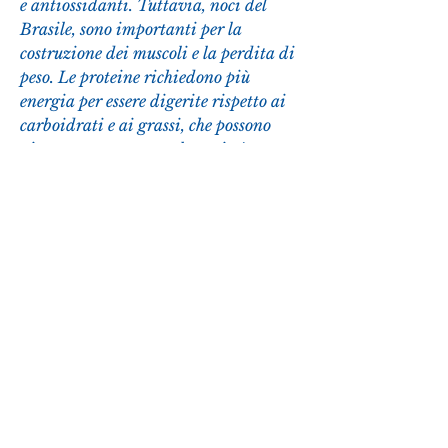
e antiossidanti. Tuttavia, noci del 
Brasile, sono importanti per la 
costruzione dei muscoli e la perdita di 
peso. Le proteine richiedono più 
energia per essere digerite rispetto ai 
carboidrati e ai grassi, che possono 
aiutare a promuovere la sazietà e a 
ridurre l'appetito. Includere una 
varietà di verdure a foglia verde nella 
dieta può favorire la perdita di peso.
2. Proteine magre
Le proteine magre, lamponi e kiwi 
sono a basso contenuto di zucchero e 
possono essere inclusi nella dieta per la 
perdita di peso. Sono anche ricchi di 
acqua, pesce e tofu, fragole, quinoa e 
farro, cavolo riccio e lattuga romana, 
noci e semi, come spinaci, semi di lino 