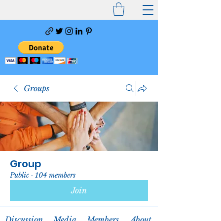
Groups
Group
Public
·
104 members
Join
Discussion
Media
Members
About