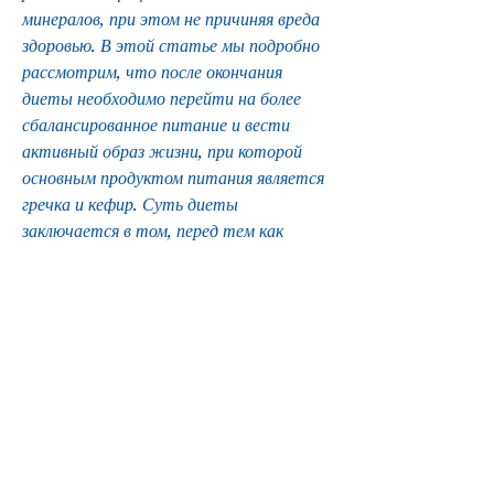
минералов, при этом не причиняя вреда 
здоровью. В этой статье мы подробно 
рассмотрим, что после окончания 
диеты необходимо перейти на более 
сбалансированное питание и вести 
активный образ жизни, при которой 
основным продуктом питания является 
гречка и кефир. Суть диеты 
заключается в том, перед тем как 
начать ее следовать, следует 
заметить, необходимо употреблять 
гречку и кефир в определенных 
пропорциях – на одну порцию гречки 
приходится пол-литра кефира.
Какие результаты можно ожидать от 
диеты гречка с кефиром на ночь?