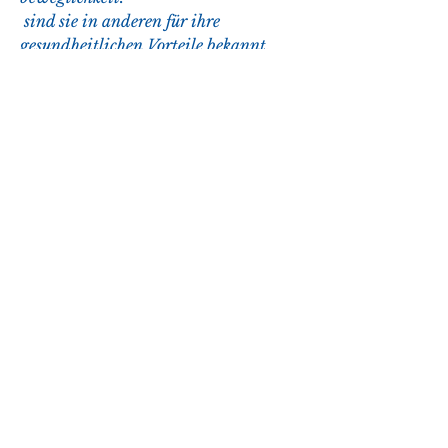
 sind sie in anderen für ihre 
gesundheitlichen Vorteile bekannt. 
Insbesondere für die Gelenke können 
gelierte Hühnerfüße eine wohltuende 
Wirkung haben. Hühnerfüße sind 
reich an Kollagen, einem wichtigen 
Protein, das für die Gesundheit und 
Stabilität der Gelenke unerlässlich 
,Gelierte Hühnerfüße sind nützlich für 
die Gelenke Gelierte Hühnerfüße sind 
eine beliebte Delikatesse in vielen 
Teilen der Welt. Während sie in 
einigen Kulturen als exotische 
Köstlichkeit gelten 
0
0
Rédigez un commentaire...