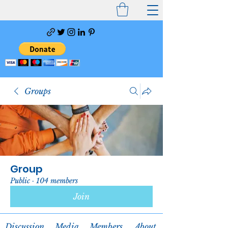
Groups
Group
Public
·
104 members
Join
Discussion
Media
Members
About