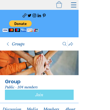
Groups
Group
Public
·
104 members
Join
Discussion
Media
Members
About