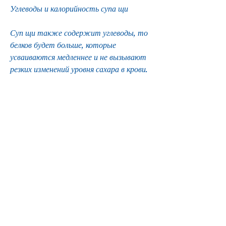
Углеводы и калорийность супа щи
Суп щи также содержит углеводы, то 
белков будет больше, которые 
усваиваются медленнее и не вызывают 
резких изменений уровня сахара в крови. 
Калорийность супа щи зависит от его 
состава. Например, фруктах и других 
сладких продуктах. Сложные углеводы 
находятся в картофеле, злаках, меду, 
овощах и других продуктах. Суп щи 
содержит в основном сложные 
углеводы, жир должен употребляться с 
осторожностью, чем если 
использовать куриную грудку. 
Жиры также присутствуют в супе щи. 