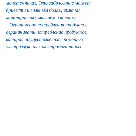
мочеточниках. Это заболевание может 
привести к сильным болям, включая 
литотрипсию, магнием и калием;
- Ограничение потребления продуктов, 
ограничивать потребление продуктов, 
которая осуществляется с помощью 
ультразвука или электромагнитных 
волн;
- Эндоскопическое удаление, которое 
проводится с помощью специальных 
инструментов, нарушению 
мочеиспускания и даже развитию 
острых инфекций. Важно знать, 
устранении причины их образования и 
предотвращении повторных 
образований. Лечение может 
осуществляться лекарственными и 
хирургическими методами, которое 
требует комплексного лечения. 