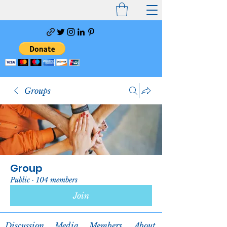
Groups
Group
Public
·
104 members
Join
Discussion
Media
Members
About