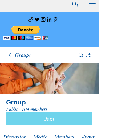
Groups
Group
Public
·
104 members
Join
Discussion
Media
Members
About