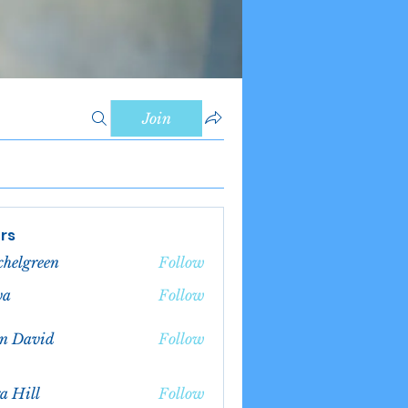
Join
rs
chelgreen
Follow
green
va
Follow
n David
Follow
a Hill
Follow