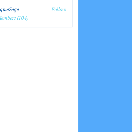
bqme7nge
Follow
7nge
Members (104)