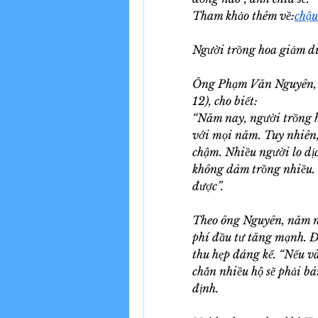
Tham khảo thêm về:
chậu
Người trồng hoa giảm diệ
Ông Phạm Văn Nguyên, 
12), cho biết:
“Năm nay, người trồng h
với mọi năm. Tuy nhiên,
chậm. Nhiều người lo dịc
không dám trồng nhiều. 
được”.
Theo ông Nguyên, năm nay
phí đầu tư tăng mạnh. Đi
thu hẹp đáng kể. “Nếu và
chắn nhiều hộ sẽ phải bá
định.