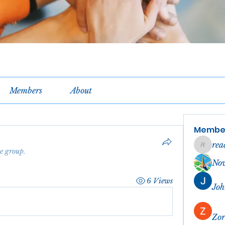
Members
About
Membe
rea
reachel
he group.
No
6 Views
Joh
Zor