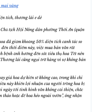
 mai vàng
n tích, thương lái e dè
Chủ tịch Hội Nông dân phường Thới An (quận 
oa đã giảm khoảng 50% diện tích canh tác so 
 đến thời điểm này, việc mua bán vẫn rất 
h bệnh ảnh hưởng đến sức tiêu thụ hoa Tết nên 
Thương lái cũng ngại trữ hàng vì sợ không bán 
 giá hoa dự kiến sẽ không cao, trong khi chi 
ều này khiến lợi nhuận của người trồng hoa bị 
i ngày tới tình hình vẫn không cải thiện, chắc 
n tháo hoặc để hoa héo ngoài vườn”, ông nhận 