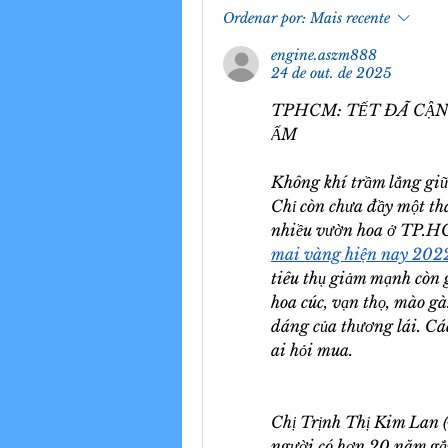
Ordenar por:
Mais recente
engine.aszm888
24 de out. de 2025
TPHCM: TẾT ĐÃ CẬN
ẨM
Không khí trầm lắng gi
Chỉ còn chưa đầy một th
nhiều vườn hoa ở TP.HC
mai vàng hiện nay 202
tiêu thụ giảm mạnh còn 
hoa cúc, vạn thọ, mào g
dáng của thương lái. Các
ai hỏi mua.
Chị Trịnh Thị Kim Lan (
người có hơn 20 năm gắn