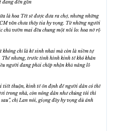
ết đang đến gần
ữa là hoa Tết sẽ được đưa ra chợ, nhưng những 
CM vẫn chưa thấy tia hy vọng. Từ những người 
c chủ vườn mai đều chung một nỗi lo: hoa nở rộ 
t không chỉ là kế sinh nhai mà còn là niềm tự 
 Thế nhưng, trước tình hình kinh tế khó khăn 
iều người đang phải chấp nhận khả năng lỗ 
 tiết thuận, kinh tế ổn định để người dân có thể 
ơi trong nhà, còn nông dân như chúng tôi thì 
ụ sau”, chị Lan nói, giọng đầy hy vọng dù ánh 