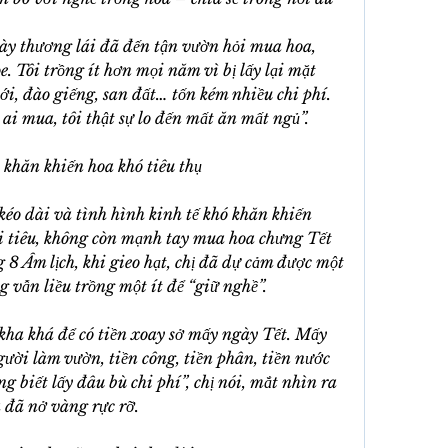
ày thương lái đã đến tận vườn hỏi mua hoa, 
. Tôi trồng ít hơn mọi năm vì bị lấy lại mặt 
ới, đào giếng, san đất… tốn kém nhiều chi phí. 
i mua, tôi thật sự lo đến mất ăn mất ngủ”.
 khăn khiến hoa khó tiêu thụ
kéo dài và tình hình kinh tế khó khăn khiến 
hi tiêu, không còn mạnh tay mua hoa chưng Tết 
 8 Âm lịch, khi gieo hạt, chị đã dự cảm được một 
 vẫn liều trồng một ít để “giữ nghề”.
kha khá để có tiền xoay sở mấy ngày Tết. Mấy 
ười làm vườn, tiền công, tiền phân, tiền nước 
g biết lấy đâu bù chi phí”, chị nói, mắt nhìn ra 
 đã nở vàng rực rỡ.