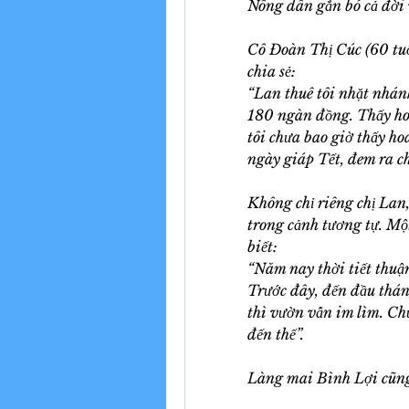
Nông dân gắn bó cả đời 
Cô Đoàn Thị Cúc (60 tuổi
chia sẻ:
“Lan thuê tôi nhặt nhánh
180 ngàn đồng. Thấy hoa
tôi chưa bao giờ thấy ho
ngày giáp Tết, đem ra c
Không chỉ riêng chị Lan
trong cảnh tương tự. Một
biết:
“Năm nay thời tiết thuận
Trước đây, đến đầu thán
thì vườn vẫn im lìm. Chư
đến thế”.
Làng mai Bình Lợi cũng 