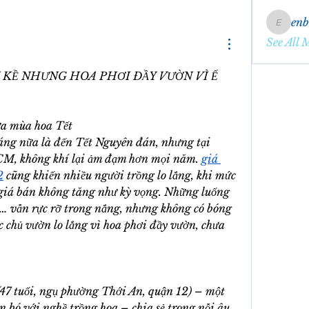
en
enbqme
See All 
 KỀ NHƯNG HOA PHƠI ĐẦY VƯỜN VÌ Ế 
ữa mùa hoa Tết
áng nữa là đến Tết Nguyên đán, nhưng tại 
M, không khí lại ảm đạm hơn mọi năm. 
giá 
2
 cũng khiến nhiều người trồng lo lắng, khi mức 
giá bán không tăng như kỳ vọng. Những luống 
à… vẫn rực rỡ trong nắng, nhưng không có bóng 
 chủ vườn lo lắng vì hoa phơi đầy vườn, chưa 
47 tuổi, ngụ phường Thới An, quận 12) – một 
 bó với nghề trồng hoa – chia sẻ trong nỗi âu 