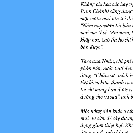
Không chỉ hoa cúc hay v
Bình Chánh) cũng đang k
một vườn mai lớn tại đâ
“Năm nay vườn tôi bán r
mai mà thôi. Mọi năm, t
khắp nơi. Giờ thì họ chỉ
bán được”.
Theo anh Nhân, chi phí 
phân bón, nước tưới đến
đồng. “Chăm cực mà bán 
tiết kiệm hơn, thành ra
tôi chỉ mong bán được ít
dưỡng cho vụ sau”, anh 
Một nông dân khác ở cùng
mai nở sớm để cây dưỡng
động giảm thiệt hại. Kh
đồng nào”, anh chia sẻ.