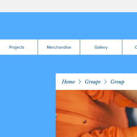
Projects
Merchandise
Gallery
C
Home
Groups
Group