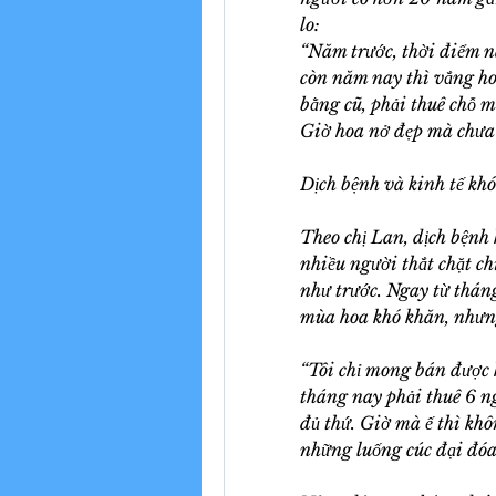
lo:
“Năm trước, thời điểm n
còn năm nay thì vắng hoe
bằng cũ, phải thuê chỗ m
Giờ hoa nở đẹp mà chưa a
Dịch bệnh và kinh tế khó
Theo chị Lan, dịch bệnh 
nhiều người thắt chặt c
như trước. Ngay từ tháng
mùa hoa khó khăn, nhưng
“Tôi chỉ mong bán được 
tháng nay phải thuê 6 ng
đủ thứ. Giờ mà ế thì khôn
những luống cúc đại đóa