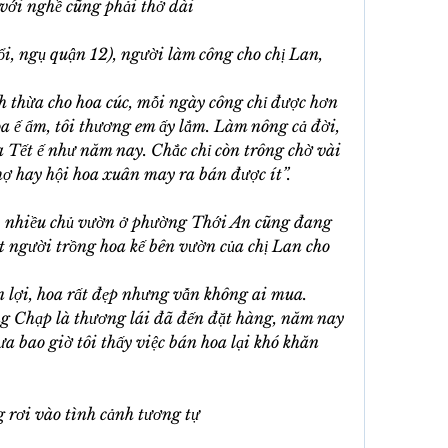
với nghề cũng phải thở dài
, ngụ quận 12), người làm công cho chị Lan, 
 thừa cho hoa cúc, mỗi ngày công chỉ được hơn 
 ế ẩm, tôi thương em ấy lắm. Làm nông cả đời, 
a Tết ế như năm nay. Chắc chỉ còn trông chờ vài 
hợ hay hội hoa xuân may ra bán được ít”.
, nhiều chủ vườn ở phường Thới An cũng đang 
 người trồng hoa kế bên vườn của chị Lan cho 
 lợi, hoa rất đẹp nhưng vẫn không ai mua. 
g Chạp là thương lái đã đến đặt hàng, năm nay 
a bao giờ tôi thấy việc bán hoa lại khó khăn 
rơi vào tình cảnh tương tự