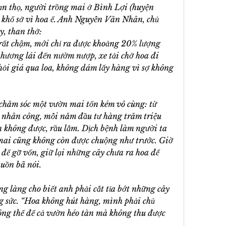
ạn thọ, người trồng mai ở Bình Lợi (huyện 
hổ sở vì hoa ế. Anh Nguyễn Văn Nhân, chủ 
y, than thở:
ất chậm, mới chỉ ra được khoảng 20% lượng 
hương lái đến nườm nượp, xe tải chở hoa đi 
 hỏi giá qua loa, không dám lấy hàng vì sợ không 
chăm sóc một vườn mai tốn kém vô cùng: từ 
 nhân công, mỗi năm đầu tư hàng trăm triệu 
không được, rầu lắm. Dịch bệnh làm người ta 
 mai cũng không còn được chuộng như trước. Giờ 
 để gỡ vốn, giữ lại những cây chưa ra hoa để 
buồn bã nói.
 làng cho biết anh phải cắt tỉa bớt những cây 
 sức. “Hoa không hút hàng, mình phải chủ 
ông thể để cả vườn héo tàn mà không thu được 