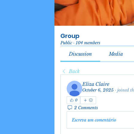
Group
Public
·
104 members
Discussion
Media
Back
Eliza Claire
October 6, 2025
·
joined t
0
2 Comments
Escreva um comentário