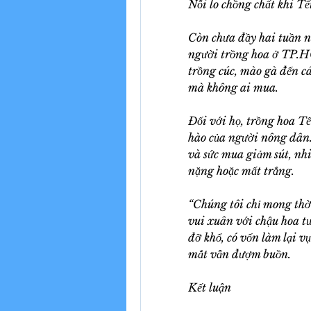
Nỗi lo chồng chất khi T
Còn chưa đầy hai tuần n
người trồng hoa ở TP.H
trồng cúc, mào gà đến cá
mà không ai mua.
Đối với họ, trồng hoa Tế
hào của người nông dân.
và sức mua giảm sút, nh
nặng hoặc mất trắng.
“Chúng tôi chỉ mong thời
vui xuân với chậu hoa tư
đỡ khổ, có vốn làm lại v
mắt vẫn đượm buồn.
Kết luận