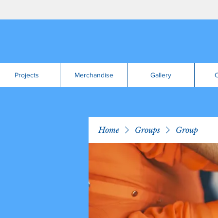
Projects
Merchandise
Gallery
C
Home
Groups
Group