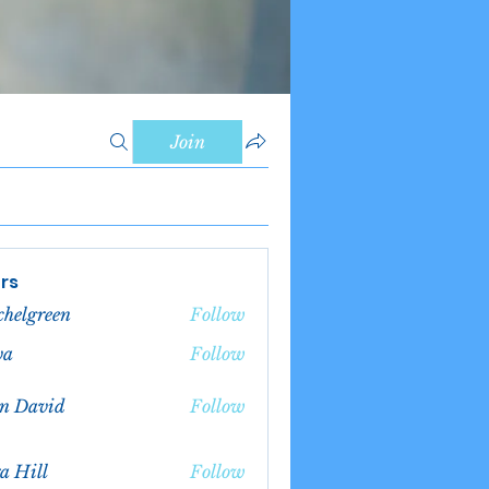
Join
rs
chelgreen
Follow
green
va
Follow
n David
Follow
a Hill
Follow