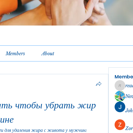
Members
About
Membe
rea
reachel
No
ать чтобы убрать жир 
Joh
ине
Zor
и для удаления жира с живота у мужчин: 