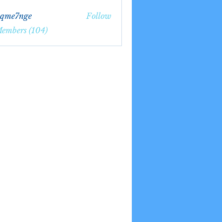
bqme7nge
Follow
7nge
Members (104)