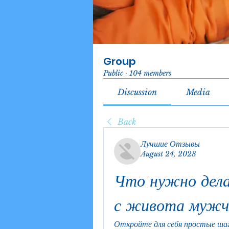
Group
Public
·
104 members
Discussion
Media
Back
Лучшие Отзывы
August 24, 2023
Что нужно дел
с живота мужч
Откройте для себя простые шаг