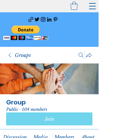
Groups
Group
Public
·
104 members
Join
Discussion
Media
Members
About