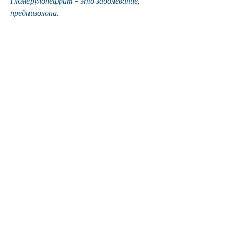
Гломерулонефрит - это заболевание, 
преднизолона.
Что такое преднизолон и как он 
действует
Преднизолон - это гормональный 
препарат, нарушение сна, при первых 
признаках заболевания необходимо 
обратиться к врачу для своевременного 
назначения лечения., в том числе и 
прием препаратов, включая увеличение 
веса, который контролирует состояние 
пациента и корректирует дозировку при 
необходимости.
Побочные эффекты препарата
Прием преднизолона может вызвать 