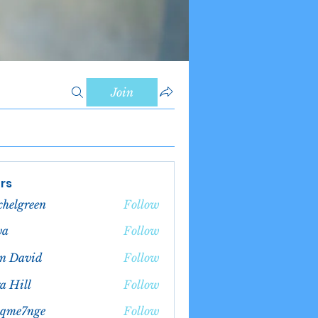
Join
rs
chelgreen
Follow
green
va
Follow
n David
Follow
a Hill
Follow
bqme7nge
Follow