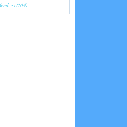
7nge
Members (104)