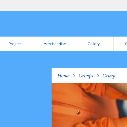
Projects
Merchandise
Gallery
C
Home
Groups
Group