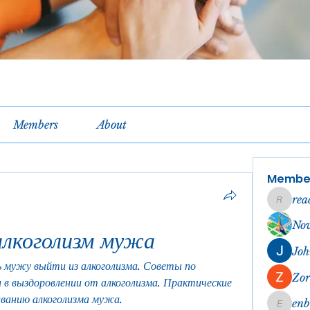
Members
About
Membe
rea
reachel
No
лкоголизм мужа
Joh
 мужу выйти из алкоголизма. Советы по 
Zor
в выздоровлении от алкоголизма. Практические 
ванию алкоголизма мужа.
en