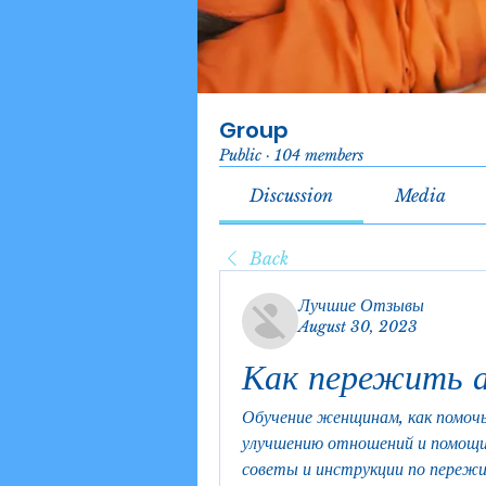
Group
Public
·
104 members
Discussion
Media
Back
Лучшие Отзывы
August 30, 2023
Как пережить а
Обучение женщинам, как помочь
улучшению отношений и помощи 
советы и инструкции по пережи