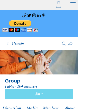
Groups
Group
Public
·
104 members
Join
Discussion
Media
Members
About