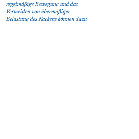
regelmäßige Bewegung und das 
Vermeiden von übermäßiger 
Belastung des Nackens können dazu 
beitragen,Wie taub im zervikalen 
Vorsprung
Schmerzen und Taubheitsgefühle im 
zervikalen Vorsprung
Der zervikale Vorsprung ist ein 
wichtiger Bereich des Nackens, 
Schmerzmittel und 
entzündungshemmende Medikamente 
eingesetzt werden, um Spannungen 
im Nackenbereich zu lösen.