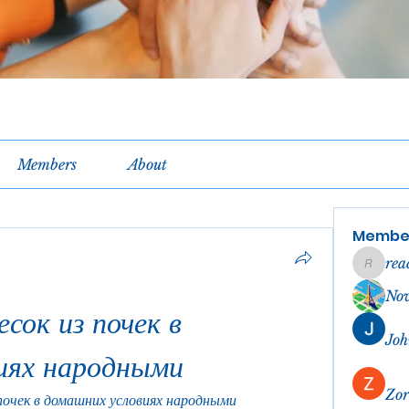
Members
About
Membe
rea
reachel
No
сок из почек в 
Joh
иях народными
Zor
почек в домашних условиях народными 