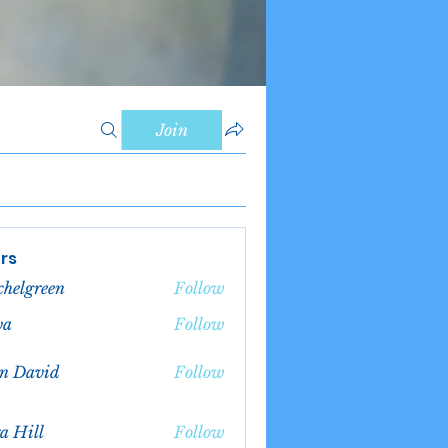
Join
rs
chelgreen
Follow
green
va
Follow
n David
Follow
a Hill
Follow