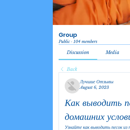
Group
Public
·
104 members
Discussion
Media
Back
Лучшие Отзывы
August 6, 2023
Как выводить пе
домашних услов
Узнайте как выводить песок из 