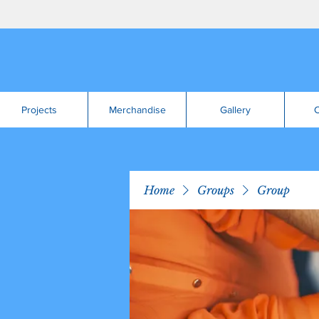
Projects
Merchandise
Gallery
C
Home
Groups
Group