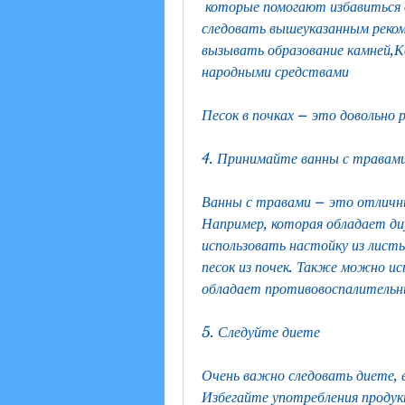
 которые помогают избавиться от песка в почках. Например, если вы будете 
следовать вышеуказанным реком
вызывать образование камней,Ка
народными средствами
Песок в почках – это довольно 
4. Принимайте ванны с травам
Ванны с травами – это отличный
Например, которая обладает д
использовать настойку из лист
песок из почек. Также можно исп
обладает противовоспалительн
5. Следуйте диете
Очень важно следовать диете, е
Избегайте употребления продукт