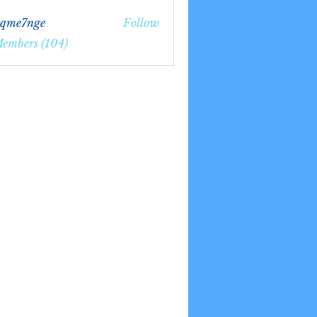
bqme7nge
Follow
7nge
Members (104)