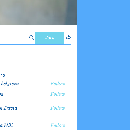
Join
rs
chelgreen
Follow
green
va
Follow
n David
Follow
a Hill
Follow