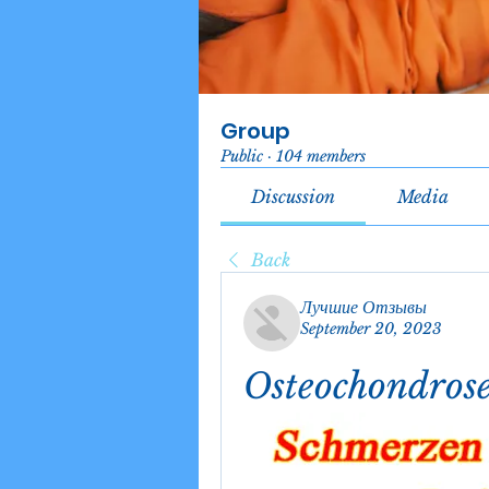
Group
Public
·
104 members
Discussion
Media
Back
Лучшие Отзывы
September 20, 2023
Osteochondrose