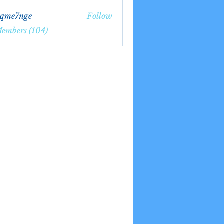
bqme7nge
Follow
7nge
Members (104)