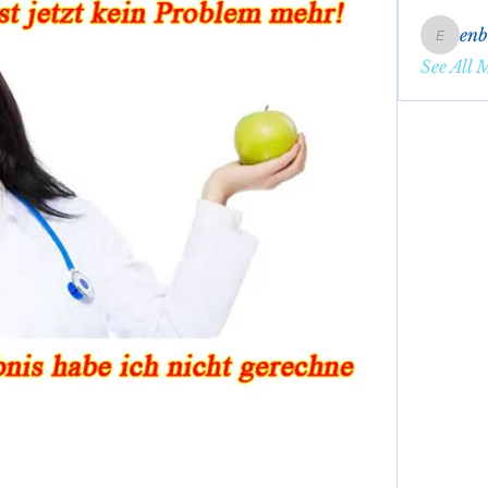
en
enbqme
See All 