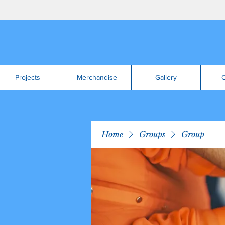
Projects
Merchandise
Gallery
C
Home
Groups
Group