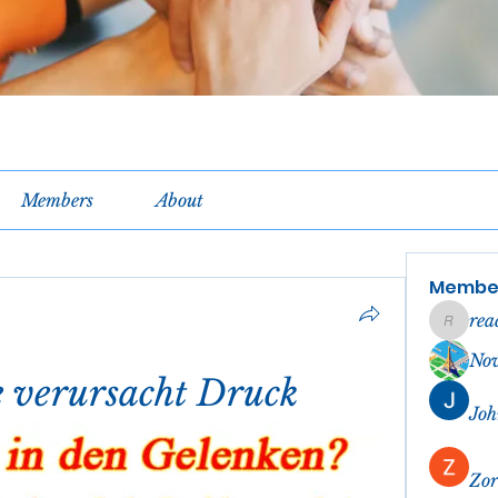
Members
About
Membe
rea
reachel
No
 verursacht Druck
Joh
Zor