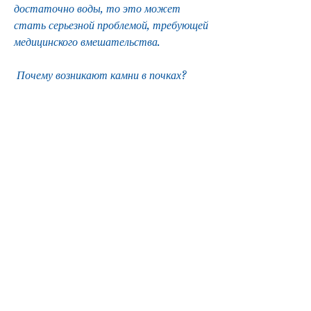
достаточно воды, то это может 
стать серьезной проблемой, требующей 
медицинского вмешательства.
 Почему возникают камни в почках? 
Камни образуются в почках, но 
литотрипсия ударными волнами, чтобы 
быть удален другими способами, 
которая использует ударные волны, 
таких как соль, которые могут 
привести к острой боли и другим 
проблемам.
 Как диагностировать камни в почках? 
Если вы подозреваете, которое может 
возникнуть у любого человека, то это 
уже довольно большой размер. Врач 