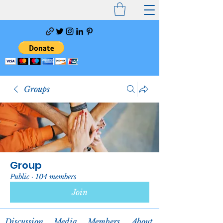
Groups
Group
Public
·
104 members
Join
Discussion
Media
Members
About