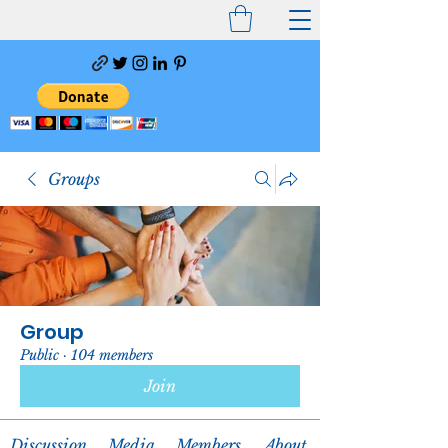
Groups
Group
Public
·
104 members
Join
Discussion
Media
Members
About