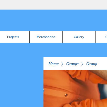
Projects
Merchandise
Gallery
C
Home
Groups
Group