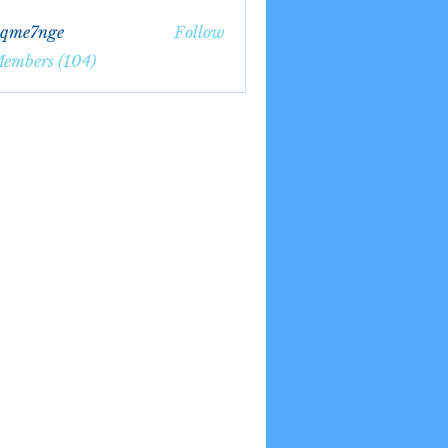
bqme7nge
Follow
7nge
Members (104)