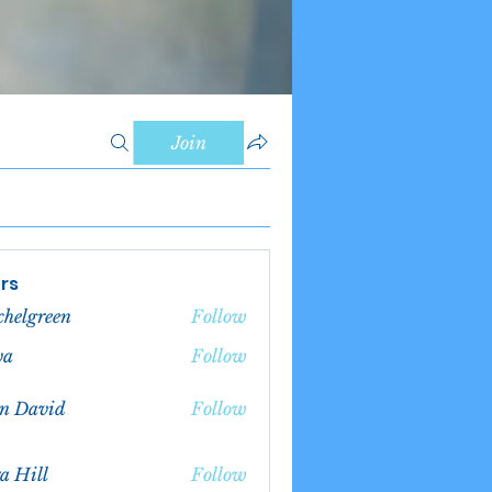
Join
rs
chelgreen
Follow
green
va
Follow
n David
Follow
a Hill
Follow