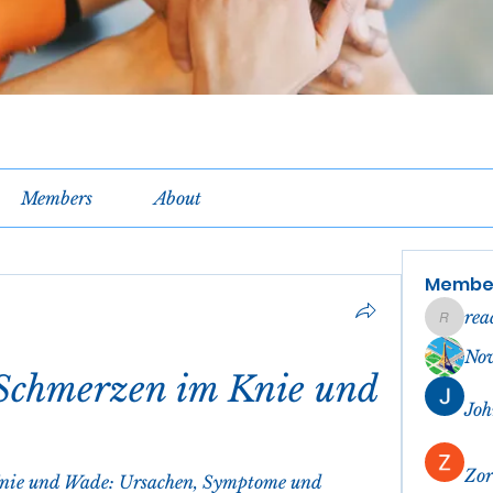
Members
About
Membe
rea
reachel
No
Schmerzen im Knie und 
Joh
Zor
nie und Wade: Ursachen, Symptome und 