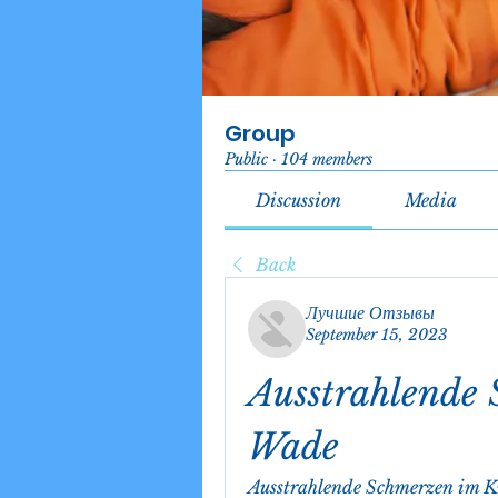
Group
Public
·
104 members
Discussion
Media
Back
Лучшие Отзывы
September 15, 2023
Ausstrahlende 
Wade
Ausstrahlende Schmerzen im K