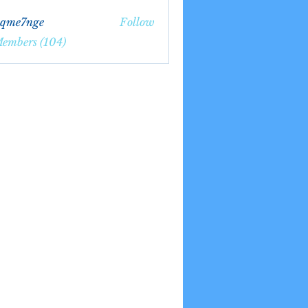
bqme7nge
Follow
7nge
Members (104)