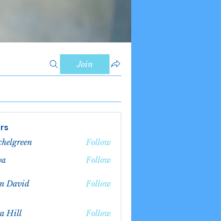
Join
rs
chelgreen
Follow
green
va
Follow
n David
Follow
a Hill
Follow