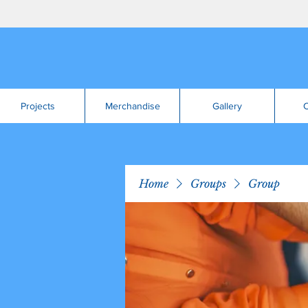
Projects
Merchandise
Gallery
C
Home
Groups
Group