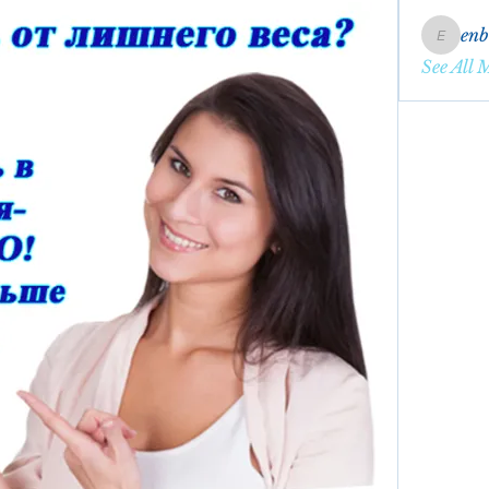
en
enbqme
See All 