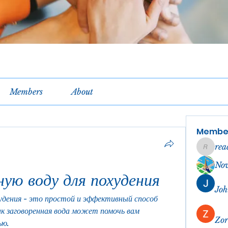
Members
About
Membe
rea
reachel
No
ую воду для похудения
Joh
удения - это простой и эффективный способ 
ак заговоренная вода может помочь вам 
Zor
ью.