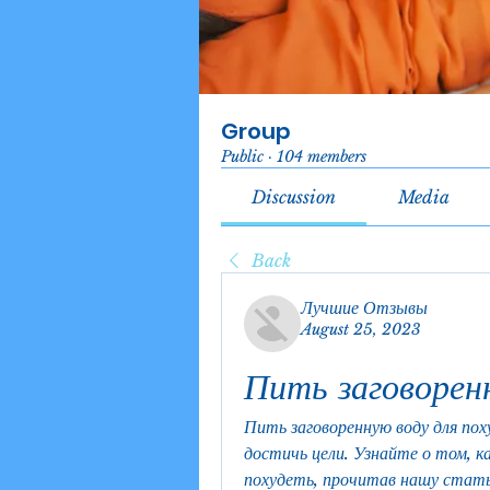
Group
Public
·
104 members
Discussion
Media
Back
Лучшие Отзывы
August 25, 2023
Пить заговоренн
Пить заговоренную воду для пох
достичь цели. Узнайте о том, к
похудеть, прочитав нашу стат