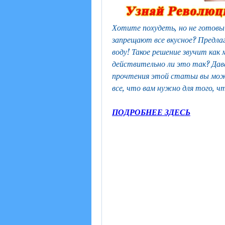
Хотите похудеть, но не готовы
запрещают все вкусное? Предлаг
воду! Такое решение звучит как
действительно ли это так? Дава
прочтения этой статьи вы може
все, что вам нужно для того, ч
ПОДРОБНЕЕ ЗДЕСЬ