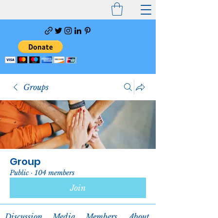
Groups
Group
Public
·
104 members
Join
Discussion
Media
Members
About