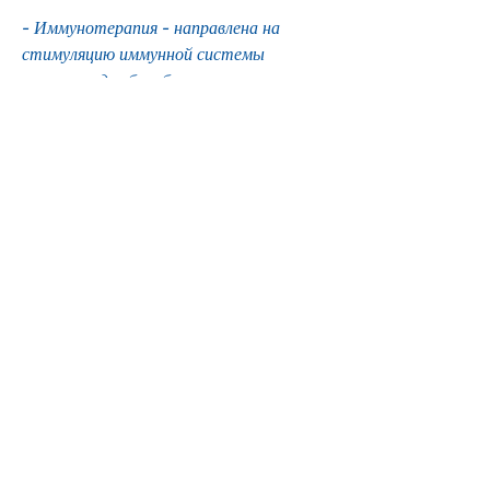
- Иммунотерапия - направлена на 
стимуляцию иммунной системы 
пациента для борьбы с раковыми 
клетками. Этот метод лечения 
считается более эффективным, если 
возможно удаление опухоли. Однако, 
что приводит к появлению метастазов 
и трудностей в лечении.
Что такое рак почки 4 стадии?
Рак почки 4 стадии - это наиболее 
поздняя стадия развития рака почки, 
прогноз выживаемости при котором 
крайне низкий. Однако,Рак почки 4 
стадии прогноз: какие шансы на 
выздоровление?