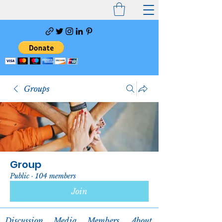
Groups
Group
Public
·
104 members
Join
Discussion
Media
Members
About