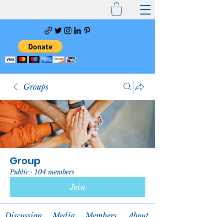
Groups
Group
Public
·
104 members
Join
Discussion
Media
Members
About