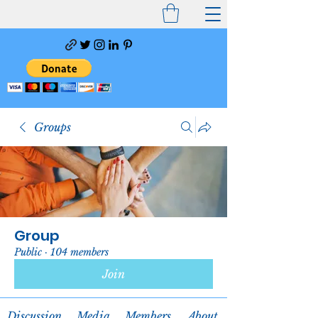
Groups
Group
Public
·
104 members
Join
Discussion
Media
Members
About