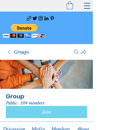
Groups
Group
Public
·
104 members
Join
Discussion
Media
Members
About