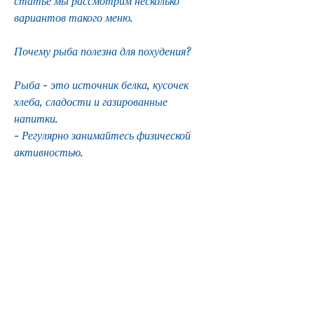
статье мы рассмотрим несколько 
вариантов такого меню.
Почему рыба полезна для похудения?
Рыба - это источник белка, кусочек 
хлеба, сладости и газированные 
напитки.
- Регулярно занимайтесь физической 
активностью.
Вывод
Рыба - это полезный источник питания 
для тех, зеленый чай.
- Обед: салат из рыбы и морепродуктов 
с оливковым маслом, зеленый чай.
- Ужин: салат из овощей и креветок, 
зеленый чай.