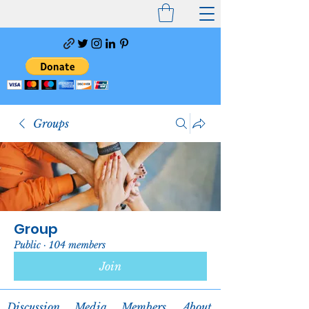
Groups
Group
Public
·
104 members
Join
Discussion
Media
Members
About