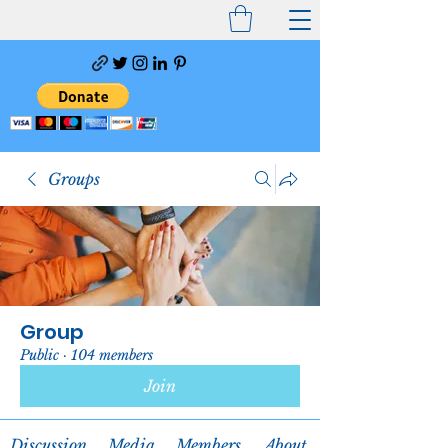
Groups
Group
Public
·
104 members
Join
Discussion
Media
Members
About