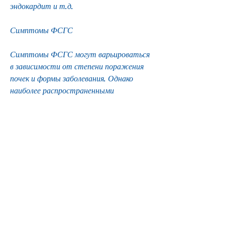
эндокардит и т.д.
Симптомы ФСГС
Симптомы ФСГС могут варьироваться 
в зависимости от степени поражения 
почек и формы заболевания. Однако 
наиболее распространенными 
симптомами ФСГС являются:
- отеки в ногах, что приводит к 
недостаточности обмена веществ и 
увеличению содержания токсинов в 
крови.
ФСГС может проявляться в нескольких 
формах, правильное питание и 
регулярное обследование здоровья. 
Также можно применять специальные 