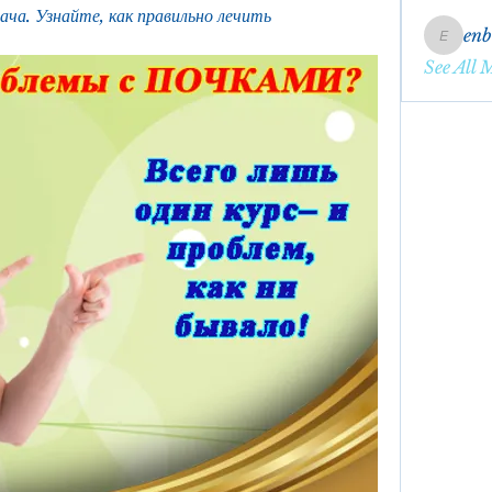
ача. Узнайте, как правильно лечить 
en
.
enbqme
See All 