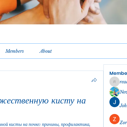
Members
About
Membe
rea
reachel
No
жественную кисту на 
Joh
Zor
ой кисты на почке: причины, профилактика, 