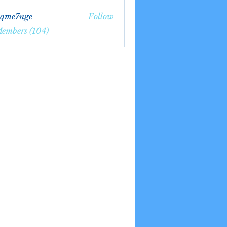
bqme7nge
Follow
7nge
Members (104)