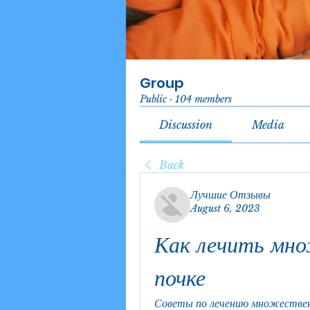
Group
Public
·
104 members
Discussion
Media
Back
Лучшие Отзывы
August 6, 2023
Как лечить мно
почке
Советы по лечению множественн