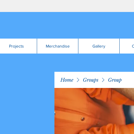
Projects
Merchandise
Gallery
C
Home
Groups
Group