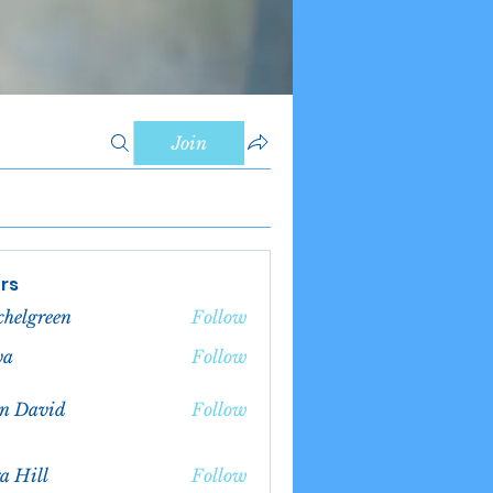
Join
rs
chelgreen
Follow
green
va
Follow
n David
Follow
a Hill
Follow