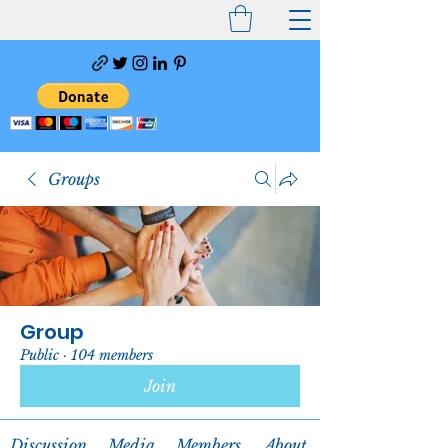
Groups
Group
Public
·
104 members
Join
Discussion
Media
Members
About