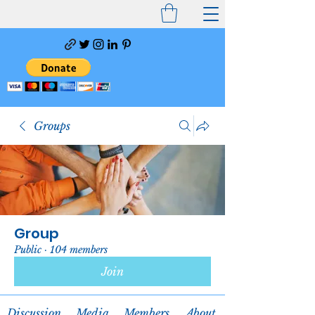
Groups
Group
Public
·
104 members
Join
Discussion
Media
Members
About