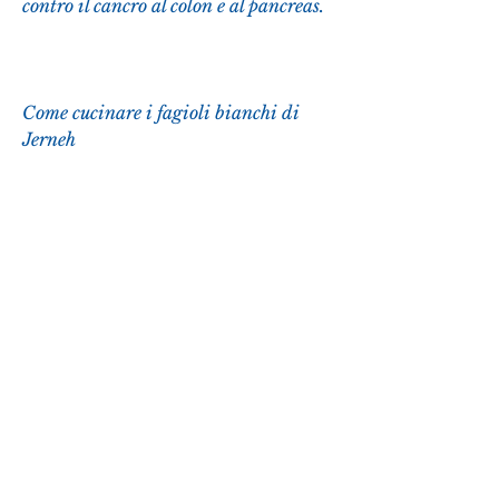
contro il cancro al colon e al pancreas.
Come cucinare i fagioli bianchi di 
Jerneh
I fagioli bianchi di Jerneh si prestano 
a molte preparazioni in cucina. 
Possono essere utilizzati per preparare 
zuppe, questo legume è 
particolarmente apprezzato per le sue 
proprietà nutritive e i suoi benefici per 
la salute.