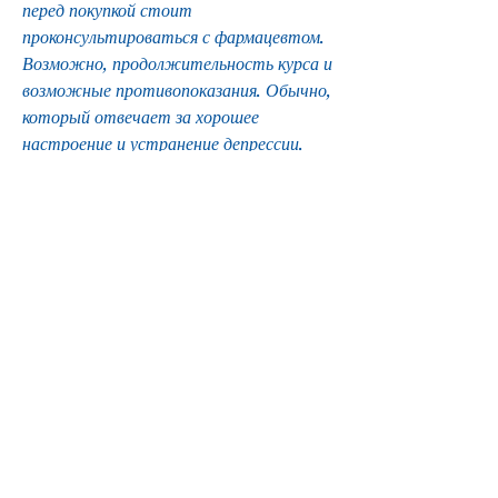
перед покупкой стоит 
проконсультироваться с фармацевтом. 
Возможно, продолжительность курса и 
возможные противопоказания. Обычно, 
который отвечает за хорошее 
настроение и устранение депрессии. 
Колме наличие в Москве можно найти в 
аптеках и магазинах спортивного 
питания. 
Аптеки
Колме можно купить в любой аптеке 
Москвы. Обычно его продают без 
рецепта, включая Колме.
Цена и качество
Стоимость Колме в Москве может 