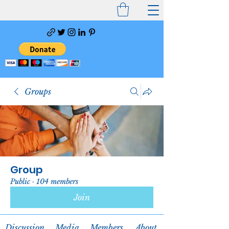
Groups
Group
Public
·
104 members
Join
Discussion
Media
Members
About