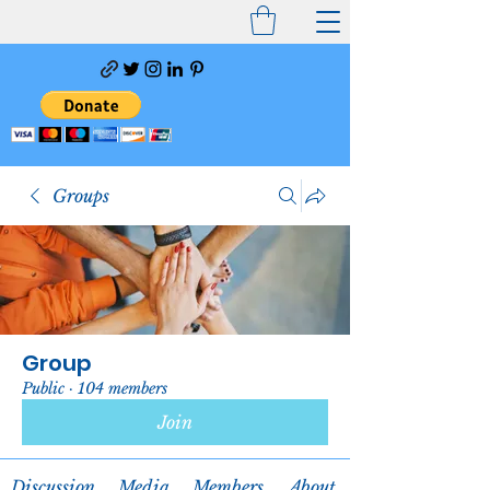
Groups
Group
Public
·
104 members
Join
Discussion
Media
Members
About