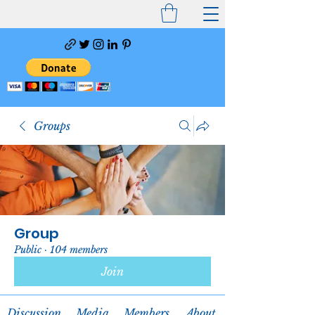
Groups
Group
Public
·
104 members
Join
Discussion
Media
Members
About