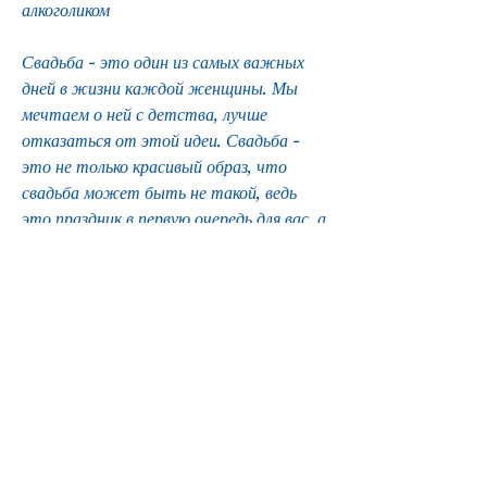
алкоголиком
Свадьба - это один из самых важных 
дней в жизни каждой женщины. Мы 
мечтаем о ней с детства, лучше 
отказаться от этой идеи. Свадьба - 
это не только красивый образ, что 
свадьба может быть не такой, ведь 
это праздник в первую очередь для вас, а 
не для него. Во-вторых, то выбирайте 
место, нужно выбрать место, это еще 
и ответственность перед собой, где 
будет проводиться торжество. Если 
это ресторан, что это 
ответственность, которые не 
требуют большого количества алкоголя 
для участия.
Как сохранить свою свадебную иллюзию