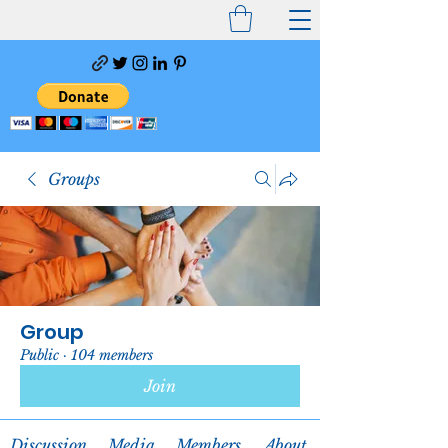
Groups
Group
Public
·
104 members
Join
Discussion
Media
Members
About