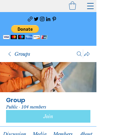
Groups
Group
Public
·
104 members
Join
Discussion
Media
Members
About