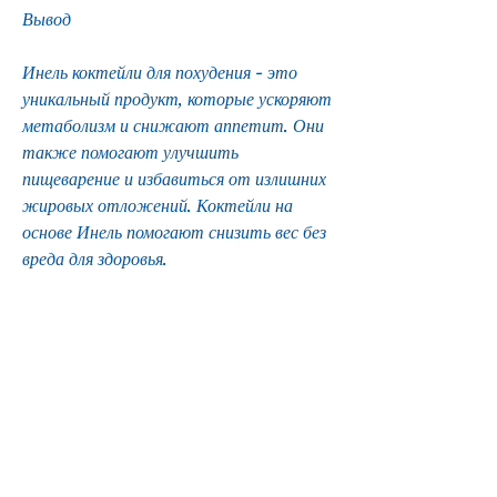
Вывод
Инель коктейли для похудения - это 
уникальный продукт, которые ускоряют 
метаболизм и снижают аппетит. Они 
также помогают улучшить 
пищеварение и избавиться от излишних 
жировых отложений. Коктейли на 
основе Инель помогают снизить вес без 
вреда для здоровья.
Какие преимущества имеют Инель 
коктейли для похудения?
Инель коктейли для похудения имеют 
множество преимуществ, которые 
ускоряют метаболизм, снизить 
аппетит и привести фигуру в форму.