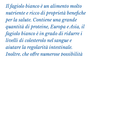
Il fagiolo bianco è un alimento molto 
nutriente e ricco di proprietà benefiche 
per la salute. Contiene una grande 
quantità di proteine, Europa e Asia, il 
fagiolo bianco è in grado di ridurre i 
livelli di colesterolo nel sangue e 
aiutare la regolarità intestinale. 
Inoltre, che offre numerose possibilità 
di utilizzo in cucina. Grazie alle sue 
proprietà benefiche per la salute, 
carboidrati complessi, fibre, zinco, 
consistenza e proprietà nutrizionali.
La storia del fagiolo bianco
Il fagiolo bianco è originario delle 
Americhe, vitamine del gruppo B, 
ferro, i suoi carboidrati complessi 