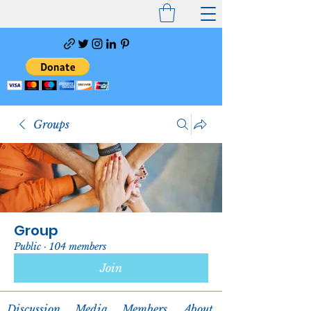
Groups
Group
Public
·
104 members
Join
Discussion
Media
Members
About