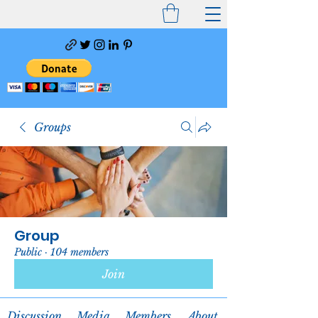
Groups
Group
Public
·
104 members
Join
Discussion
Media
Members
About