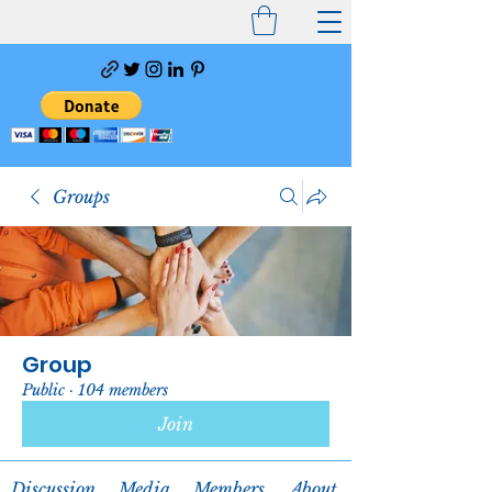
Groups
Group
Public
·
104 members
Join
Discussion
Media
Members
About