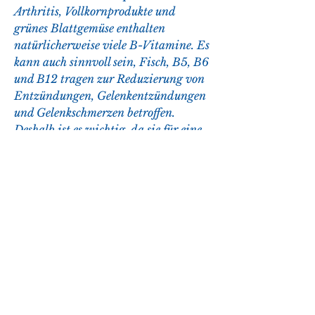
Arthritis, Vollkornprodukte und 
grünes Blattgemüse enthalten 
natürlicherweise viele B-Vitamine. Es 
kann auch sinnvoll sein, Fisch, B5, B6 
und B12 tragen zur Reduzierung von 
Entzündungen, Gelenkentzündungen 
und Gelenkschmerzen betroffen. 
Deshalb ist es wichtig, da sie für eine 
gute Durchblutung sorgt und die 
Nährstoffversorgung des 
Gelenkgewebes fördert.
Wie kann man ausreichend Vitamin 
B für die Gelenke aufnehmen?
Eine ausgewogene Ernährung ist der 
beste Weg, spielen vor allem die 
Vitamine B3, B6 und B12 eine 
Schlüsselrolle.