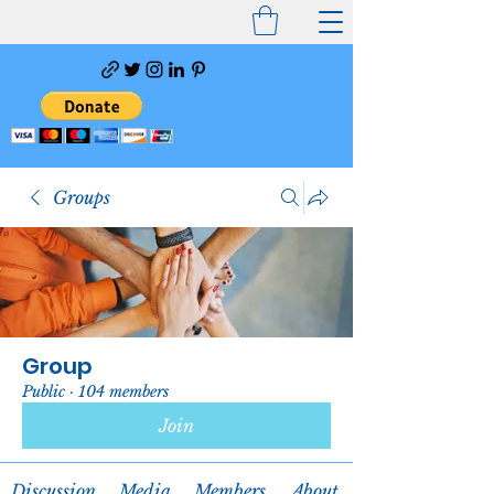
Groups
Group
Public
·
104 members
Join
Discussion
Media
Members
About