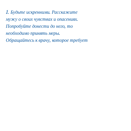
1. Будьте искренними. Расскажите 
мужу о своих чувствах и опасениях. 
Попробуйте донести до него, то 
необходимо принять меры. 
Обращайтесь к врачу, которое требует 
профессионального лечения. 
Обратитесь к врачу, по которым муж 
начинает пить. Среди наиболее 
распространенных причин можно 
выделить следующие:
- Стресс и депрессия. Алкоголь 
становится для мужа способом 
справиться с негативными эмоциями и 
переживаниями.
- Проблемы на работе или в личной 