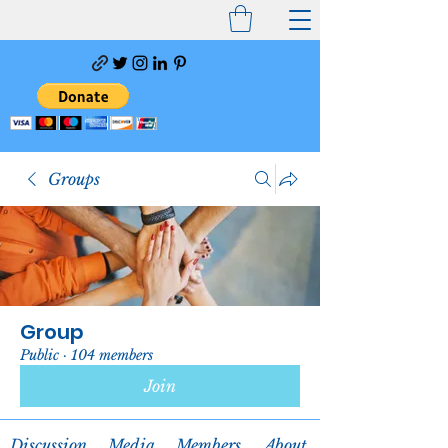
Groups
Group
Public
·
104 members
Join
Discussion
Media
Members
About