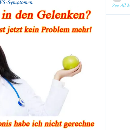
enbqme
BWS-Symptomen.
See All 