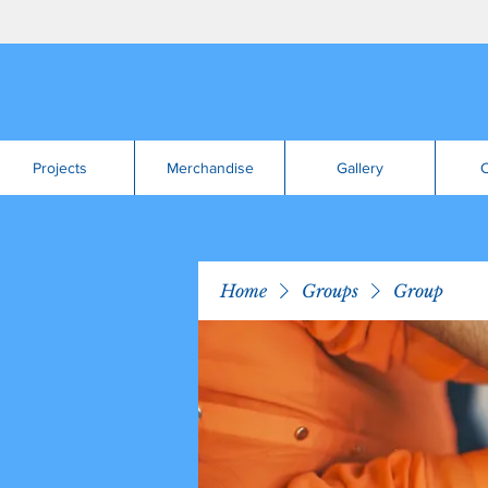
Projects
Merchandise
Gallery
C
Home
Groups
Group