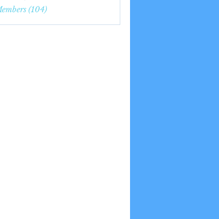
7nge
Members (104)