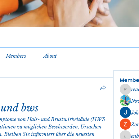
Members
About
Membe
rea
reachel
No
 und bws
Joh
ymptome von Hals- und Brustwirbelsäule (HWS 
Zor
tionen zu möglichen Beschwerden, Ursachen 
Bleiben Sie informiert über die neuesten 
en