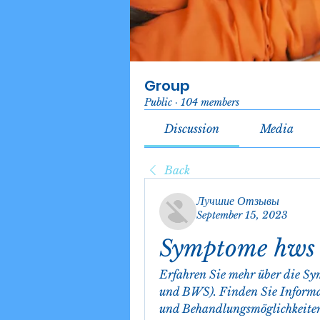
Group
Public
·
104 members
Discussion
Media
Back
Лучшие Отзывы
September 15, 2023
Symptome hws
Erfahren Sie mehr über die S
und BWS). Finden Sie Informa
und Behandlungsmöglichkeiten. 