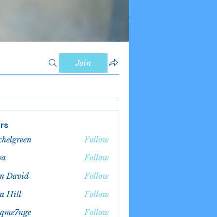
Join
rs
chelgreen
Follow
green
va
Follow
n David
Follow
a Hill
Follow
bqme7nge
Follow