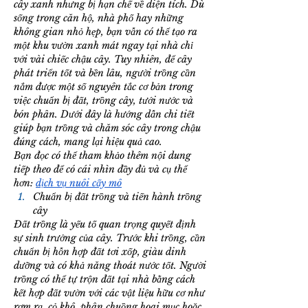
cây xanh nhưng bị hạn chế về diện tích. Dù 
sống trong căn hộ, nhà phố hay những 
không gian nhỏ hẹp, bạn vẫn có thể tạo ra 
một khu vườn xanh mát ngay tại nhà chỉ 
với vài chiếc chậu cây. Tuy nhiên, để cây 
phát triển tốt và bền lâu, người trồng cần 
nắm được một số nguyên tắc cơ bản trong 
việc chuẩn bị đất, trồng cây, tưới nước và 
bón phân. Dưới đây là hướng dẫn chi tiết 
giúp bạn trồng và chăm sóc cây trong chậu 
đúng cách, mang lại hiệu quả cao.
Bạn đọc có thể tham khảo thêm nội dung 
tiếp theo để có cái nhìn đầy đủ và cụ thể 
hơn: 
dịch vụ nuôi cấy mô
Chuẩn bị đất trồng và tiến hành trồng 
cây
Đất trồng là yếu tố quan trọng quyết định 
sự sinh trưởng của cây. Trước khi trồng, cần 
chuẩn bị hỗn hợp đất tơi xốp, giàu dinh 
dưỡng và có khả năng thoát nước tốt. Người 
trồng có thể tự trộn đất tại nhà bằng cách 
kết hợp đất vườn với các vật liệu hữu cơ như 
rơm rạ, cỏ khô, phân chuồng hoai mục hoặc 