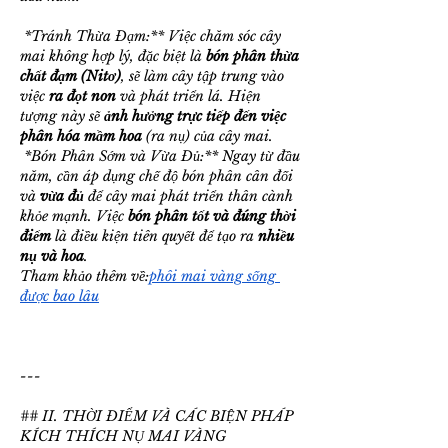
*Tránh Thừa Đạm:** Việc chăm sóc cây 
mai không hợp lý, đặc biệt là 
bón phân thừa 
chất đạm (Nitơ)
, sẽ làm cây tập trung vào 
việc 
ra đọt non
 và phát triển lá. Hiện 
tượng này sẽ 
ảnh hưởng trực tiếp đến việc 
phân hóa mầm hoa
 (ra nụ) của cây mai.
*Bón Phân Sớm và Vừa Đủ:** Ngay từ đầu 
năm, cần áp dụng chế độ bón phân cân đối 
và 
vừa đủ
 để cây mai phát triển thân cành 
khỏe mạnh. Việc 
bón phân tốt và đúng thời 
điểm
 là điều kiện tiên quyết để tạo ra 
nhiều 
nụ và hoa
.
Tham khảo thêm về:
phôi mai vàng sống 
được bao lâu
---
## II. THỜI ĐIỂM VÀ CÁC BIỆN PHÁP 
KÍCH THÍCH NỤ MAI VÀNG